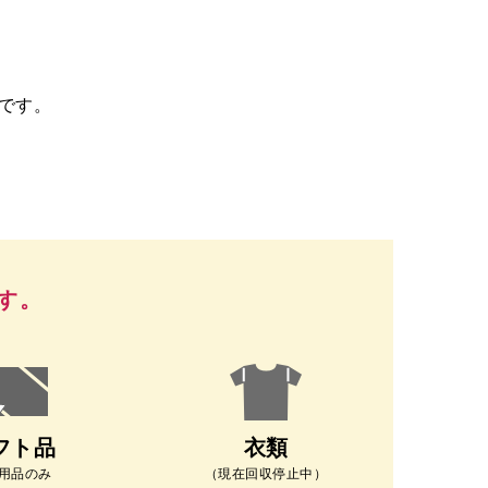
スです。
す。
フト品
衣類
用品のみ
（現在回収停止中）