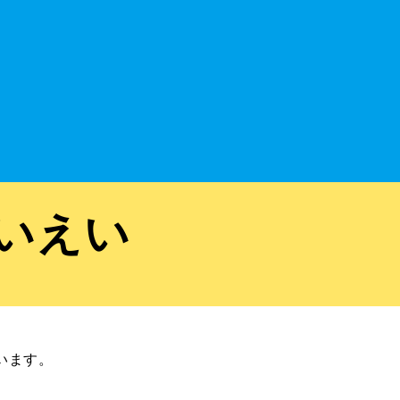
いえい
います。