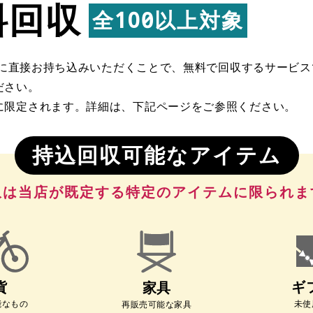
料回収
全100品以上対象
店舗に直接お持ち込みいただくことで、無料で回収するサービ
ださい。
に限定されます。詳細は、下記ページをご参照ください。
持込回収可能なアイテム
収は当店が既定する特定のアイテムに限られま
貨
ギ
家具
能なもの
未使
再販売可能な家具